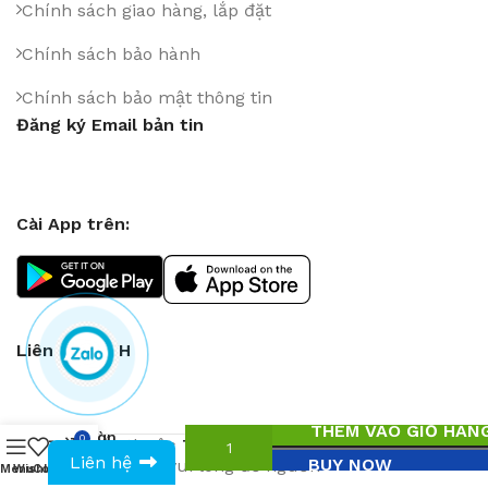
Chính sách giao hàng, lắp đặt
Chính sách bảo hành
Chính sách bảo mật thông tin
Đăng ký Email bản tin
Cài App trên:
Liên Kết MXH
Chân
THÊM VÀO GIỎ HÀN
bàn
0
Bản quyền thuộc
Thanh Thien Co., Ltd
. Sao chép
0
₫
0943594386
cafe
Liên hệ
BUY NOW
vui lòng để nguồn
Menu
Wishlist
Compare
Cart
754