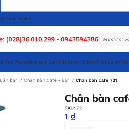
Hệ
Tìm Chi Nhánh
e: (028)36.010.299
-
0943594386
ất Văn Phòng
Giường & Sofa
Ghế Băng Chờ
Nội Thất Salon Tóc
quán bar
Chân bàn Cafe - Bar
Chân bàn cafe 721
Chân bàn caf
SKU:
721
1
₫