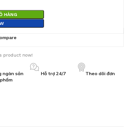
IỎ HÀNG
OW
ompare
is product now!
 ngàn sản
Hỗ trợ 24/7
Theo dõi đơn
phẩm