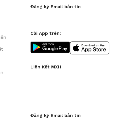
Đăng ký Email bản tin
Cài App trên:
iền
ặt
Liên Kết MXH
in
Đăng ký Email bản tin