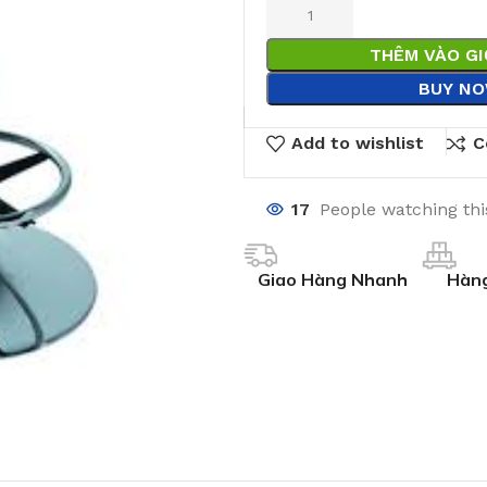
THÊM VÀO G
BUY N
Add to wishlist
C
17
People watching th
Giao Hàng Nhanh
Hàng