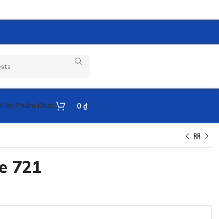
Sản Phẩm Khác
0
₫
e 721