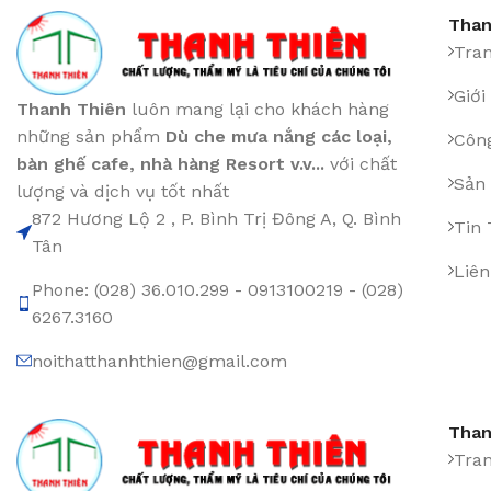
Than
Tra
Giới
Thanh Thiên
luôn mang lại cho khách hàng
những sản phẩm
Dù che mưa nắng các loại
,
Công
bàn ghế cafe
,
nhà hàng Resort v.v...
với chất
Sản
lượng và dịch vụ tốt nhất
872 Hương Lộ 2 , P. Bình Trị Đông A, Q. Bình
Tin
Tân
Liên
Phone: (028) 36.010.299 - 0913100219 - (028)
6267.3160
noithatthanhthien@gmail.com
Than
Tra