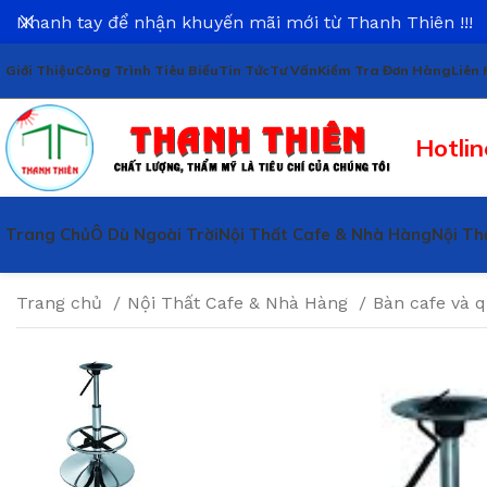
Nhanh tay để nhận khuyến mãi mới từ Thanh Thiên !!!
Giới Thiệu
Công Trình Tiêu Biểu
Tin Tức
Tư Vấn
Kiểm Tra Đơn Hàng
Liên 
Hotlin
Trang Chủ
Ô Dù Ngoài Trời
Nội Thất Cafe & Nhà Hàng
Nội Th
Trang chủ
Nội Thất Cafe & Nhà Hàng
Bàn cafe và 