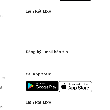
Liên Kết MXH
in
Đăng ký Email bản tin
Cài App trên:
iền
ặt
Liên Kết MXH
in