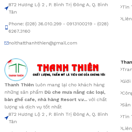
872 Hương Lộ 2 , P. Bình Trị Đông A, Q. Bình
Tin
Tân
Liên
Phone: (028) 36.010.299 - 0913100219 - (028)
6267.3160
noithatthanhthien@gmail.com
Than
Tra
Giới
Thanh Thiên
luôn mang lại cho khách hàng
những sản phẩm
Dù che mưa nắng các loại
,
Công
bàn ghế cafe
,
nhà hàng Resort v.v...
với chất
Sản
lượng và dịch vụ tốt nhất
872 Hương Lộ 2 , P. Bình Trị Đông A, Q. Bình
Tin
Tân
Liên