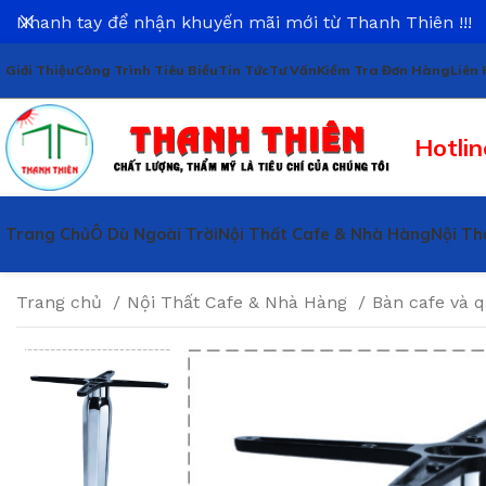
Nhanh tay để nhận khuyến mãi mới từ Thanh Thiên !!!
Giới Thiệu
Công Trình Tiêu Biểu
Tin Tức
Tư Vấn
Kiểm Tra Đơn Hàng
Liên 
Hotlin
Trang Chủ
Ô Dù Ngoài Trời
Nội Thất Cafe & Nhà Hàng
Nội Th
Trang chủ
Nội Thất Cafe & Nhà Hàng
Bàn cafe và 