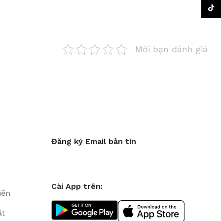
TikTo
Mời bạn đánh giá
Đăng ký Email bản tin
Cài App trên:
iền
ặt