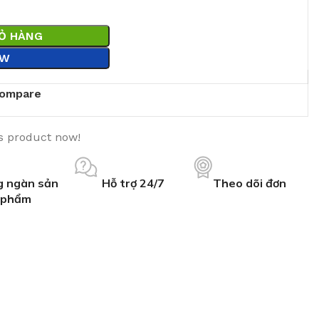
IỎ HÀNG
OW
ompare
s product now!
 ngàn sản
Hỗ trợ 24/7
Theo dõi đơn
phẩm