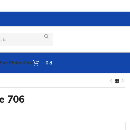
Sản Phẩm Khác
0
₫
e 706