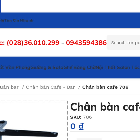
Hệ
Tìm Chi Nhánh
e: (028)36.010.299
-
0943594386
ất Văn Phòng
Giường & Sofa
Ghế Băng Chờ
Nội Thất Salon Tóc
quán bar
Chân bàn Cafe - Bar
Chân bàn cafe 706
Chân bàn caf
SKU:
706
0
₫