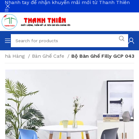
Nhanh tay để nhận khuyến mãi mới từ Thanh Thiên
!!!
& Nhà Hàng
Bàn Ghế Cafe
Bộ Bàn Ghế Filly GCP 043