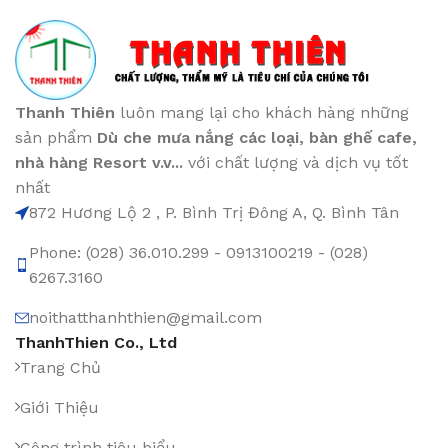
Thanh Thiên
luôn mang lại cho khách hàng những
sản phẩm
Dù che mưa nắng các loại
, bàn ghế cafe
,
nhà hàng Resort v.v...
với chất lượng và dịch vụ tốt
nhất
872 Hương Lộ 2 , P. Bình Trị Đông A, Q. Bình Tân
Phone: (028) 36.010.299 - 0913100219 - (028)
6267.3160
noithatthanhthien@gmail.com
ThanhThien Co., Ltd
Trang Chủ
Giới Thiệu
Công trình tiêu biểu