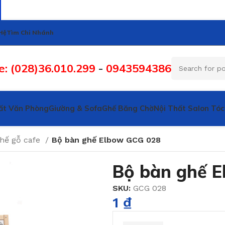
Hệ
Tìm Chi Nhánh
e: (028)36.010.299
-
0943594386
ất Văn Phòng
Giường & Sofa
Ghế Băng Chờ
Nội Thất Salon Tóc
hế gỗ cafe
Bộ bàn ghế Elbow GCG 028
Bộ bàn ghế 
SKU:
GCG 028
1
₫