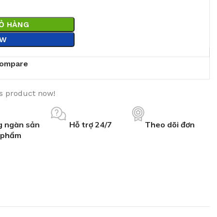
IỎ HÀNG
OW
ompare
is product now!
 ngàn sản
Hỗ trợ 24/7
Theo dõi đơn
phẩm