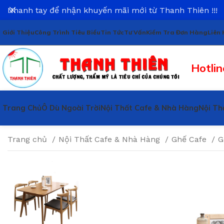
Nhanh tay để nhận khuyến mãi mới từ Thanh Thiên !!!
Giới Thiệu
Công Trình Tiêu Biểu
Tin Tức
Tư Vấn
Kiểm Tra Đơn Hàng
Liên 
Hotlin
Trang Chủ
Ô Dù Ngoài Trời
Nội Thất Cafe & Nhà Hàng
Nội Th
Trang chủ
Nội Thất Cafe & Nhà Hàng
Ghế Cafe
G