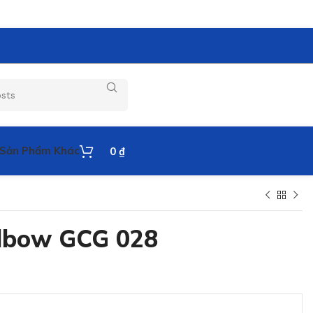
Sản Phẩm Khác
0
₫
Elbow GCG 028