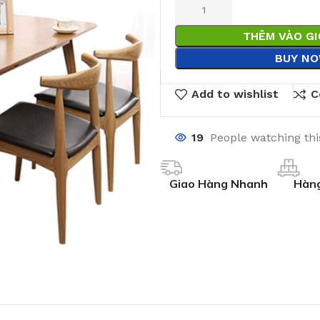
THÊM VÀO G
BUY N
Add to wishlist
C
19
People watching th
Giao Hàng Nhanh
Hàng