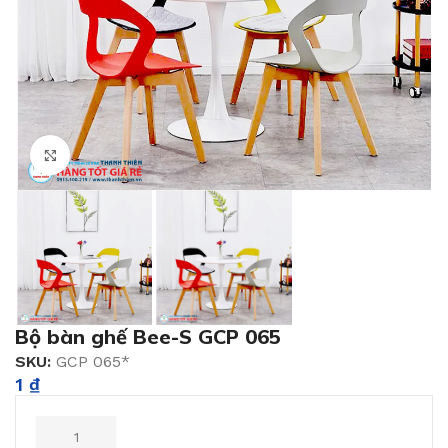
Click to enlarge
Bộ bàn ghế Bee-S GCP 065
SKU:
GCP 065*
1
₫