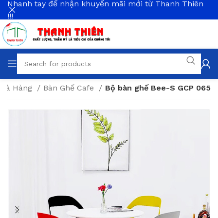
Nhanh tay để nhận khuyến mãi mới từ Thanh Thiên
!!!
 Nhà Hàng
Bàn Ghế Cafe
Bộ bàn ghế Bee-S GCP 065