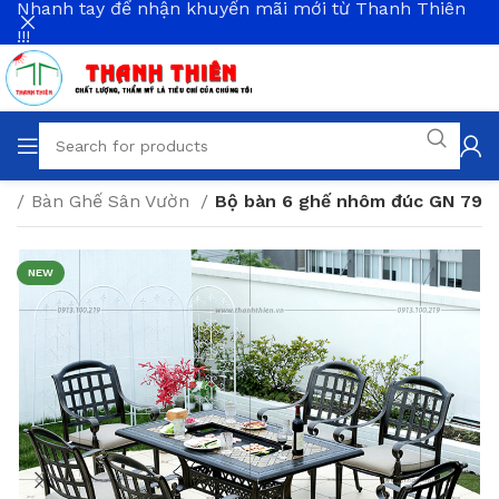
Nhanh tay để nhận khuyến mãi mới từ Thanh Thiên
!!!
ng
Bàn Ghế Sân Vườn
Bộ bàn 6 ghế nhôm đúc GN 79
NEW