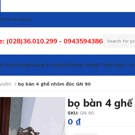
Hệ
Tìm Chi Nhánh
e: (028)36.010.299
-
0943594386
ất Văn Phòng
Giường & Sofa
Ghế Băng Chờ
Nội Thất Salon Tóc
 Vườn
bọ bàn 4 ghế nhôm đúc GN 90
bọ bàn 4 ghế
SKU:
GN 90
0
₫