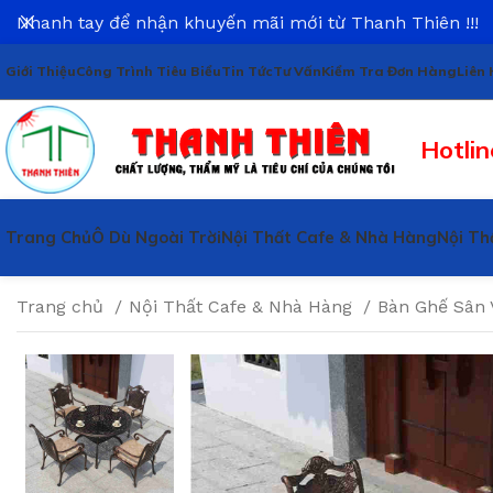
Nhanh tay để nhận khuyến mãi mới từ Thanh Thiên !!!
Giới Thiệu
Công Trình Tiêu Biểu
Tin Tức
Tư Vấn
Kiểm Tra Đơn Hàng
Liên 
Hotlin
Trang Chủ
Ô Dù Ngoài Trời
Nội Thất Cafe & Nhà Hàng
Nội Th
Trang chủ
Nội Thất Cafe & Nhà Hàng
Bàn Ghế Sân