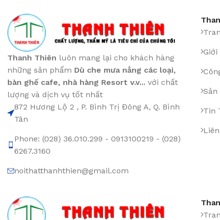
Than
Tra
Giới
Thanh Thiên
luôn mang lại cho khách hàng
những sản phẩm
Dù che mưa nắng các loại
,
Công
bàn ghế cafe
,
nhà hàng Resort v.v...
với chất
Sản
lượng và dịch vụ tốt nhất
872 Hương Lộ 2 , P. Bình Trị Đông A, Q. Bình
Tin
Tân
Liên
Phone: (028) 36.010.299 - 0913100219 - (028)
6267.3160
noithatthanhthien@gmail.com
Than
Tra