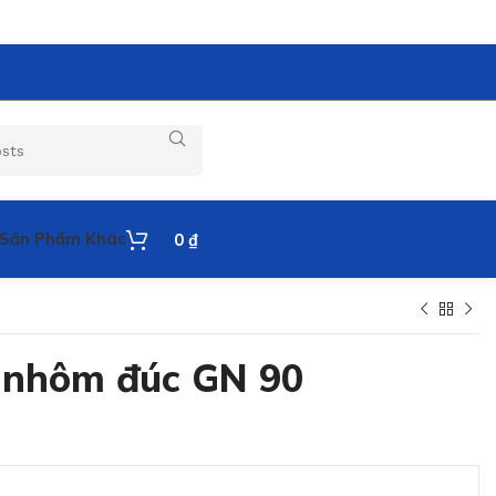
Sản Phẩm Khác
0
₫
 nhôm đúc GN 90