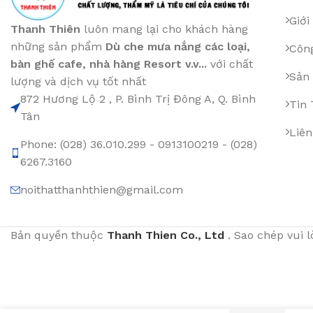
Giới
Thanh Thiên
luôn mang lại cho khách hàng
những sản phẩm
Dù che mưa nắng các loại
,
Công
bàn ghế cafe
,
nhà hàng Resort v.v...
với chất
Sản
lượng và dịch vụ tốt nhất
872 Hương Lộ 2 , P. Bình Trị Đông A, Q. Bình
Tin
Tân
Liên
Phone: (028) 36.010.299 - 0913100219 - (028)
6267.3160
noithatthanhthien@gmail.com
Bản quyền thuộc
Thanh Thien Co., Ltd
. Sao chép vui 