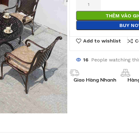
THÊM VÀO G
BUY N
Add to wishlist
C
16
People watching th
Giao Hàng Nhanh
Hàng