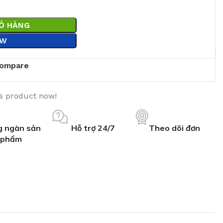
IỎ HÀNG
OW
ompare
is product now!
 ngàn sản
Hỗ trợ 24/7
Theo dõi đơn
phẩm