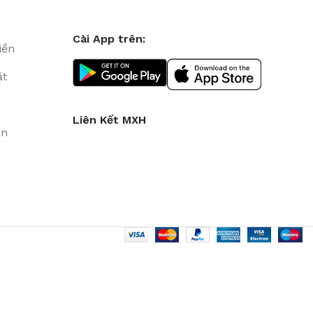
Cài App trên:
iền
ặt
Liên Kết MXH
in