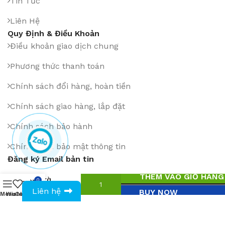
Tin Tức
Liên Hệ
Quy Định & Điều Khoản
Điều khoản giao dịch chung
Phương thức thanh toán
Chính sách đổi hàng, hoàn tiền
Chính sách giao hàng, lắp đặt
Chính sách bảo hành
Chính sách bảo mật thông tin
Đăng ký Email bản tin
Bàn
THÊM VÀO GIỎ HÀNG
trà
0
1
₫
0943594386
BCF
Liên hệ
BUY NOW
Menu
Wishlist
Compare
Cart
028
Cài App trên: