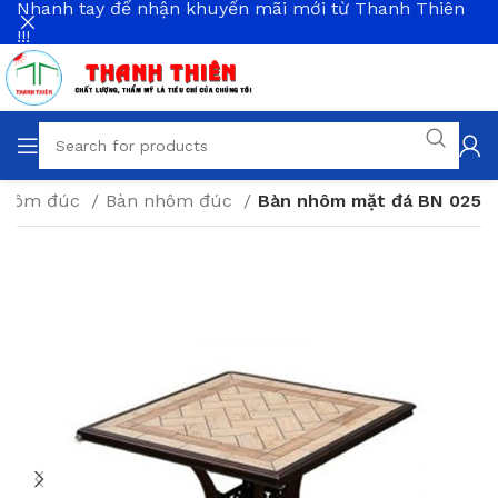
Nhanh tay để nhận khuyến mãi mới từ Thanh Thiên
!!!
 nhôm đúc
Bàn nhôm đúc
Bàn nhôm mặt đá BN 025