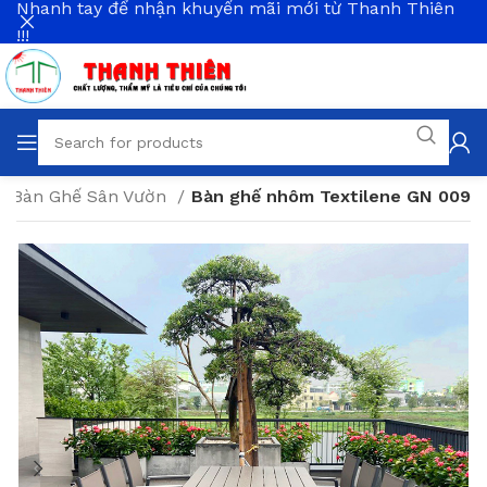
Nhanh tay để nhận khuyến mãi mới từ Thanh Thiên
!!!
Bàn Ghế Sân Vườn
Bàn ghế nhôm Textilene GN 009