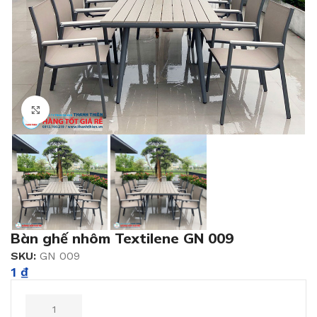
Click to enlarge
Bàn ghế nhôm Textilene GN 009
SKU:
GN 009
1
₫