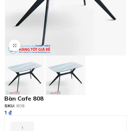
Click to enlarge
Bàn Cafe 808
SKU:
808
1
₫