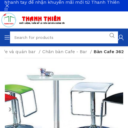
Nhanh tay để nhận khuyến mãi mới từ Thanh Thiên
!!!
cafe và quán bar
Chân bàn Cafe - Bar
Bàn Cafe 362