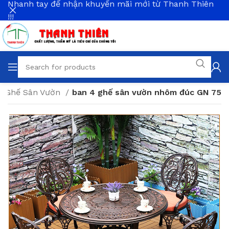
Nhanh tay để nhận khuyến mãi mới từ Thanh Thiên
!!!
n Ghế Sân Vườn
ban 4 ghế sân vườn nhôm đúc GN 75