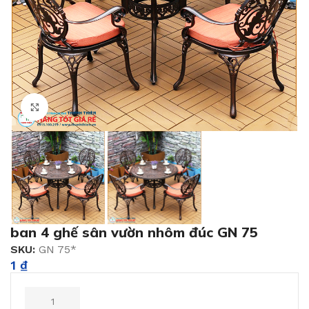
Click to enlarge
ban 4 ghế sân vườn nhôm đúc GN 75
SKU:
GN 75*
1
₫