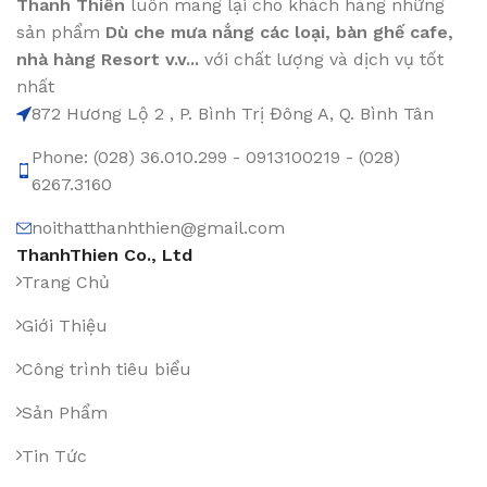
Thanh Thiên
luôn mang lại cho khách hàng những
sản phẩm
Dù che mưa nắng các loại
, bàn ghế cafe
,
nhà hàng Resort v.v...
với chất lượng và dịch vụ tốt
nhất
872 Hương Lộ 2 , P. Bình Trị Đông A, Q. Bình Tân
Phone: (028) 36.010.299 - 0913100219 - (028)
6267.3160
noithatthanhthien@gmail.com
ThanhThien Co., Ltd
Trang Chủ
Giới Thiệu
Công trình tiêu biểu
Sản Phẩm
Tin Tức