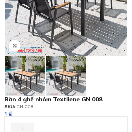
Click to enlarge
Bàn 4 ghế nhôm Textilene GN 008
SKU:
GN 008
1
₫