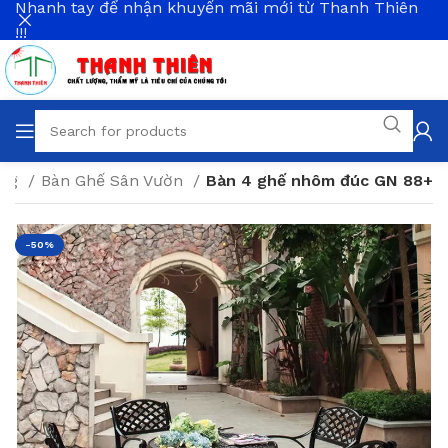
Nhanh tay để nhận khuyến mãi mới từ Thanh Thiên
!!!
àng
Bàn Ghế Sân Vườn
Bàn 4 ghế nhôm đúc GN 88+
-50%