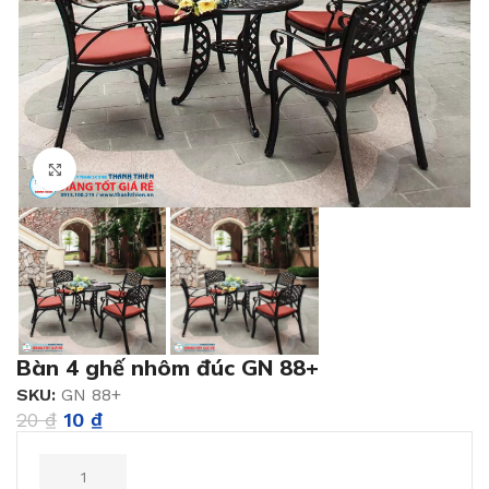
Click to enlarge
Bàn 4 ghế nhôm đúc GN 88+
SKU:
GN 88+
20
₫
10
₫