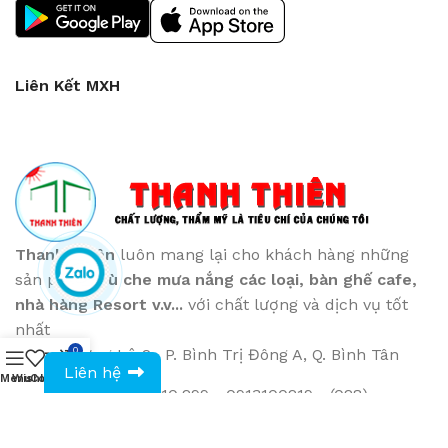
Liên Kết MXH
Thanh Thiên
luôn mang lại cho khách hàng những
sản phẩm
Dù che mưa nắng các loại
, bàn ghế cafe
,
nhà hàng Resort v.v...
với chất lượng và dịch vụ tốt
nhất
872 Hương Lộ 2 , P. Bình Trị Đông A, Q. Bình Tân
0
0943594386
Liên hệ
Menu
Wishlist
Compare
Cart
Phone: (028) 36.010.299 - 0913100219 - (028)
6267.3160